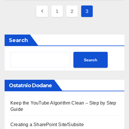
facebook.com/Polskie.Radio.1030.1300
Posts
1
2
3
pagination
Search
Search
Ostatnio Dodane
Keep the YouTube Algorithm Clean – Step by Step
Guide
Creating a SharePoint Site/Subsite