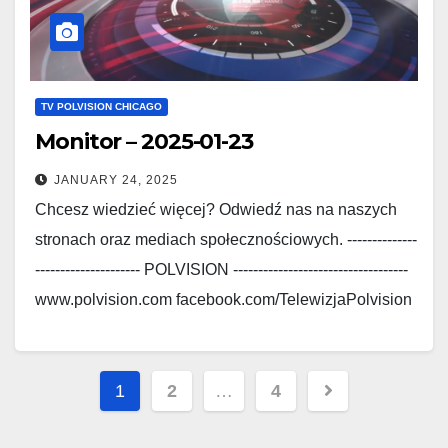
TV POLVISION CHICAGO
Monitor – 2025-01-23
JANUARY 24, 2025
Chcesz wiedzieć więcej? Odwiedź nas na naszych
stronach oraz mediach społecznościowych. --------------
--------------------- POLVISION -----------------------------------
www.polvision.com facebook.com/TelewizjaPolvision
www.polskieradio.com
facebook.com/Polskie.Radio.1030.1300
Posts
1
2
…
4
pagination